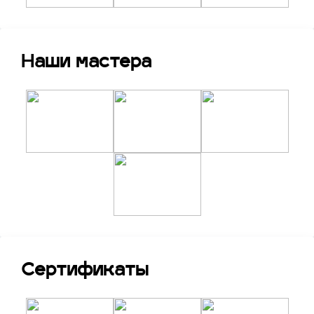
Выкручивает крепежные шурупы, которые
держат металлическую пластину снаружи,
вынимает их.
Поворачивает ключ до тех пор, пока
Наши мастера
сердечко можно будет свободно вынуть из
замочного корпуса.
В случае отсутствия ключа, его застревания
в скважине, заклинивания замочного ригеля
специалист выполняет высверливание
сердцевины с помощью дрели и
специальной насадки. Дверное полотно при
этом никак не повреждается – его внешний
вид и целостность остается без изменений.
После этого необходимо заменить личинку
на новую, рабочую. Мастер имеет с собой
все необходимое, включая сам механизм –
производит замену.
Сертификаты
После этого можно проверить
работоспособность отлаженного замочного
устройства и принять работу – подписать