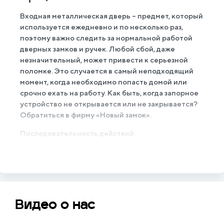
Входная металлическая дверь – предмет, который
используется ежедневно и по несколько раз,
поэтому важно следить за нормальной работой
дверных замков и ручек. Любой сбой, даже
незначительный, может привести к серьезной
поломке. Это случается в самый неподходящий
момент, когда необходимо попасть домой или
срочно ехать на работу. Как быть, когда запорное
устройство не открывается или не закрывается?
Обратиться в фирму «Новый замок».
Последовательность действий:
Звонок в компанию или заказ обратного
звонка на нашем сайте. Менеджер
перезванивает и уточняет детали – характер
поломки, модель замочной конструкции,
адрес нахождения объекта.
Видео о нас
Оператор принимает заказ, отправляет его в
обработку – он передается свободному