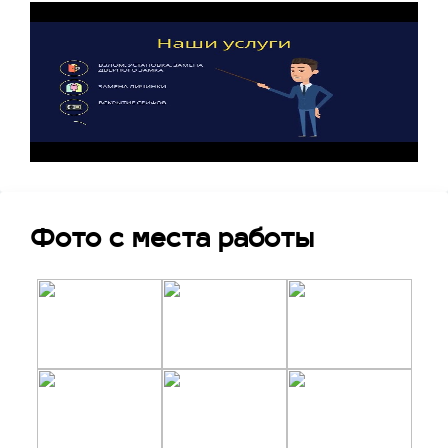
мастеру или бригаде.
Выезд специалиста на место. Осмотр
дверного полотна и замка, оценка степени
поломки, выбор метода работы – полная
замена или только личинки.
Подбор инструментов и подходящей модели
засова для смены замка или установки
личинки.
Если необходимо произвести замену всего
механизма, мастер откручивает винты крепления
Фото с места работы
или высверливает его из дверного полотна. Затем
производит врезку замка или монтаж накладной
конструкции – в зависимости от типа старой
модели. Смена личинки сувальдного замка
выполняется по этапам:
Извлечение сломанной сердцевины. Мастер
вставляет ключ в замочную скважину,
поворачивает его до упора.