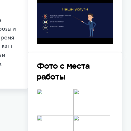
е
розы и
время
и ваш
 и
к
Фото с места
работы