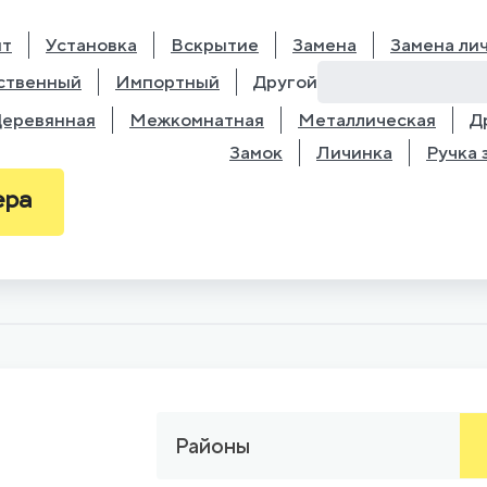
нт
Установка
Вскрытие
Замена
Замена ли
ственный
Импортный
Другой
еревянная
Межкомнатная
Металлическая
Д
Замок
Личинка
Ручка 
ера
Районы